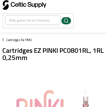
Zum
Inhalt
springen
/
Cartridges für PMU
Cartridges EZ PINKI PC0801RL, 1RL
0,25mm