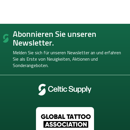
F
Abonnieren Sie unseren
u
ß
Newsletter.
z
e
Melden Sie sich für unseren Newsletter an und erfahren
i
Sie als Erste von
Neuigkeiten, Aktionen und
l
Sonderangeboten.
e