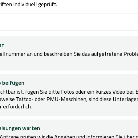
iften individuell geprüft.
en
tellnummer an und beschreiben Sie das aufgetretene Probl
o beifügen
tbar ist, fügen Sie bitte Fotos oder ein kurzes Video bei. 
sweise Tattoo- oder PMU-Maschinen, sind diese Unterlagen
 erforderlich.
eisungen warten
Anfrage prüfen wir die Angaben und informieren Sie über 