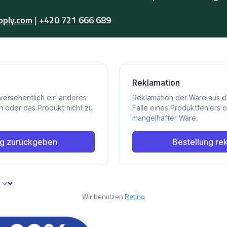
pply.com
|
+420 721 666 689
Wir benutzen
Retino