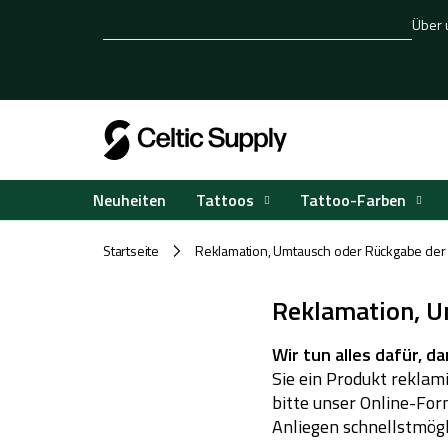
Zum
Über 
Inhalt
springen
Tattoos
Tattoo-Farben
Neuheiten
Startseite
Reklamation, Umtausch oder Rückgabe der
/
Reklamation, U
Wir tun alles dafür, d
Sie ein Produkt rekla
bitte unser Online-For
Anliegen schnellstmögl