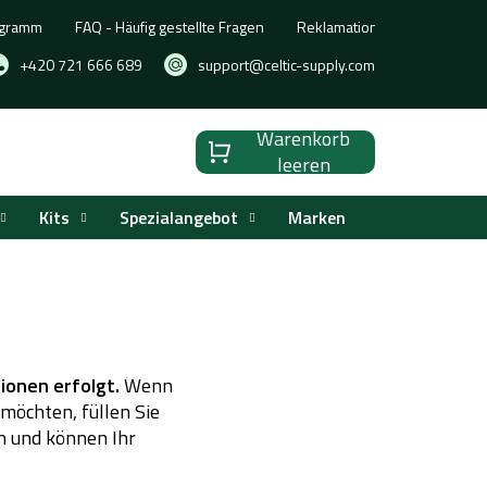
ogramm
FAQ - Häufig gestellte Fragen
Reklamation, Umtausch oder
+420 721 666 689
support@celtic-supply.com
Warenkorb
Warenkorb
leeren
Kits
Spezialangebot
Marken
ionen erfolgt.
Wenn
möchten, füllen Sie
en und können Ihr