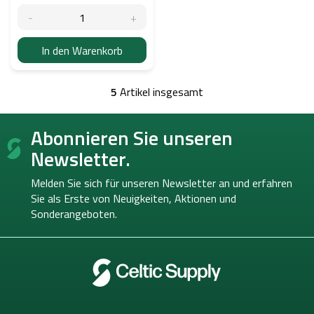
In den Warenkorb
5
Artikel insgesamt
S
t
F
e
Abonnieren Sie unseren
u
u
ß
e
Newsletter.
r
z
e
e
Melden Sie sich für unseren Newsletter an und erfahren
l
i
Sie als Erste von
Neuigkeiten, Aktionen und
e
l
Sonderangeboten.
m
e
e
n
t
e
d
e
r