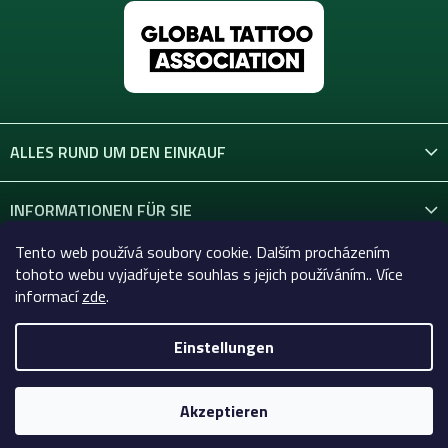
L
i
s
t
e
ALLES RUND UM DEN EINKAUF
INFORMATIONEN FÜR SIE
Tento web používá soubory cookie. Dalším procházením
KONTAKT
tohoto webu vyjadřujete souhlas s jejich používáním.. Více
informací
zde
.
Einstellungen
Copyright 2026
Celtic-Supply.at | Alles für Tattoo und
Permanent Make-up
. Alle Rechte vorbehalten.
Akzeptieren