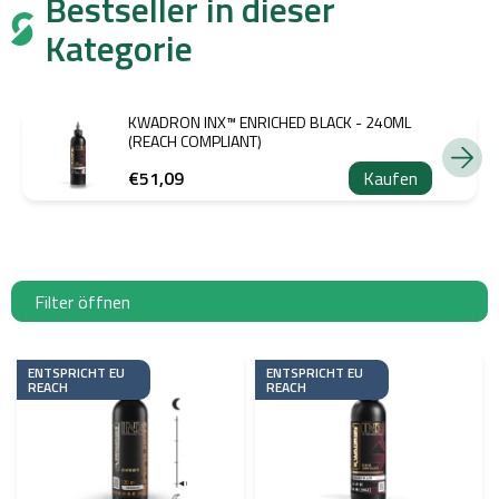
Bestseller in dieser
Kategorie
KWADRON INX™ ENRICHED BLACK - 240ML
(REACH COMPLIANT)
€51,09
Kaufen
Filter öffnen
L
i
ENTSPRICHT EU
ENTSPRICHT EU
REACH
REACH
s
t
e
d