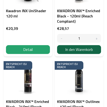
e
r
P
Kwadron INX UniShader
KWADRON INX™ Enriched
r
120 ml
Black - 120ml (Reach
o
Compliant)
d
€20,39
€28,57
u
k
t
e
Detail
In den Warenkorb
ENTSPRICHT EU
ENTSPRICHT EU
REACH
REACH
KWADRON INX™ Enriched
KWADRON INX™ Outlinex
Black - 240ml (Reach
- 120 ml (Reach