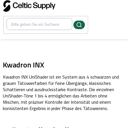
Zum
Inhalt
springen
/
von der EU genehmigte Tattoo-Farben
Kwadron INX
Kwadron INX UniShader ist ein System aus 4 schwarzen und
grauen Tätowierfarben für feine Übergänge, klassisches
Schattieren und ausdrucksstarke Kontraste. Die einzelnen
UniShader-Töne 1 bis 4 ermöglichen das Arbeiten ohne
Mischen, mit präziser Kontrolle der Intensität und einem
konsistenten Ergebnis in jeder Phase des Tätowierens.