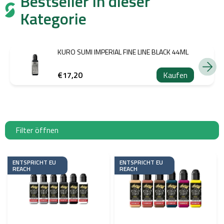
Bestseller in dieser
Kategorie
KURO SUMI IMPERIAL FINE LINE BLACK 44ML
€17,20
Kaufen
Filter öffnen
L
i
ENTSPRICHT EU
ENTSPRICHT EU
REACH
REACH
s
t
e
d
e