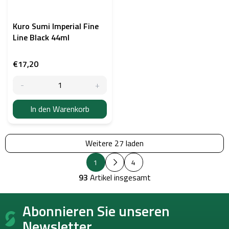
Kuro Sumi Imperial Fine
Line Black 44ml
€17,20
In den Warenkorb
Weitere 27 laden
P
S
1
4
a
t
g
93
Artikel insgesamt
e
i
u
n
F
i
e
Abonnieren Sie unseren
u
e
r
r
ß
e
Newsletter.
u