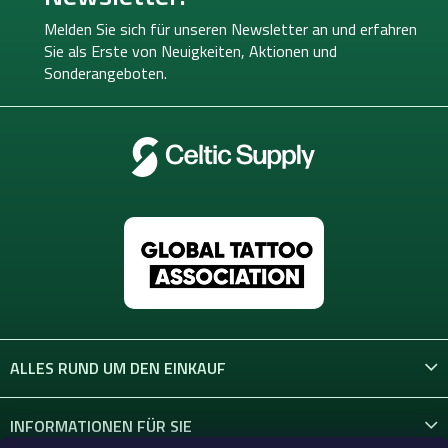
l
z
n
e
e
g
Melden Sie sich für unseren Newsletter an und erfahren
m
i
Sie als Erste von
Neuigkeiten, Aktionen und
e
l
Sonderangeboten.
n
e
t
e
d
e
r
L
i
s
t
e
ALLES RUND UM DEN EINKAUF
INFORMATIONEN FÜR SIE