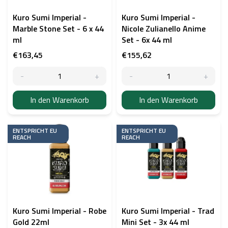
r
P
Kuro Sumi Imperial -
Kuro Sumi Imperial -
r
Marble Stone Set - 6 x 44
Nicole Zulianello Anime
o
ml
Set - 6x 44 ml
d
€163,45
€155,62
u
k
t
e
In den Warenkorb
In den Warenkorb
ENTSPRICHT EU
ENTSPRICHT EU
REACH
REACH
Kuro Sumi Imperial - Robe
Kuro Sumi Imperial - Trad
Gold 22ml
Mini Set - 3x 44 ml