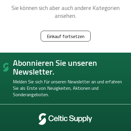
Sie können sich aber auch andere Kategorien
ansehen.
Einkauf fortsetzen
F
Abonnieren Sie unseren
u
ß
Newsletter.
z
e
Melden Sie sich für unseren Newsletter an und erfahren
i
Sie als Erste von
Neuigkeiten, Aktionen und
l
Sonderangeboten.
e