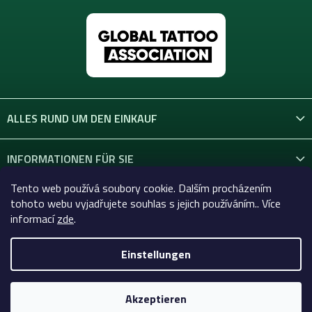
ALLES RUND UM DEN EINKAUF
INFORMATIONEN FÜR SIE
Tento web používá soubory cookie. Dalším procházením
KONTAKT
tohoto webu vyjadřujete souhlas s jejich používáním.. Více
informací
zde
.
Einstellungen
Copyright 2026
Celtic-Supply.at | Alles für Tattoo und
Permanent Make-up
. Alle Rechte vorbehalten.
Akzeptieren