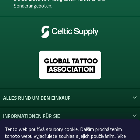
e
l
Sonderangeboten.
m
e
e
n
t
e
d
e
r
L
i
s
t
e
ALLES RUND UM DEN EINKAUF
INFORMATIONEN FÜR SIE
Tento web používá soubory cookie. Dalším procházením
KONTAKT
tohoto webu vyjadřujete souhlas s jejich používáním.. Více