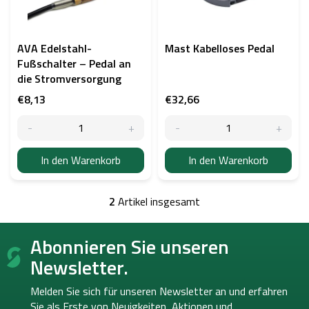
d
e
r
P
AVA Edelstahl-
Mast Kabelloses Pedal
r
Fußschalter – Pedal an
o
die Stromversorgung
d
€8,13
€32,66
u
k
t
e
In den Warenkorb
In den Warenkorb
2
Artikel insgesamt
S
t
F
e
Abonnieren Sie unseren
u
u
ß
e
Newsletter.
r
z
e
e
Melden Sie sich für unseren Newsletter an und erfahren
l
i
Sie als Erste von
Neuigkeiten, Aktionen und