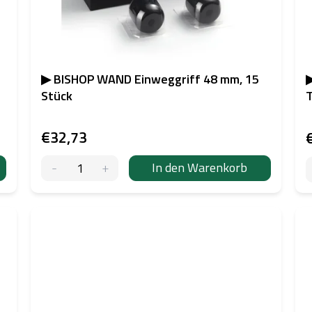
▶ BISHOP WAND Einweggriff 48 mm, 15
▶
Stück
T
€32,73
In den Warenkorb