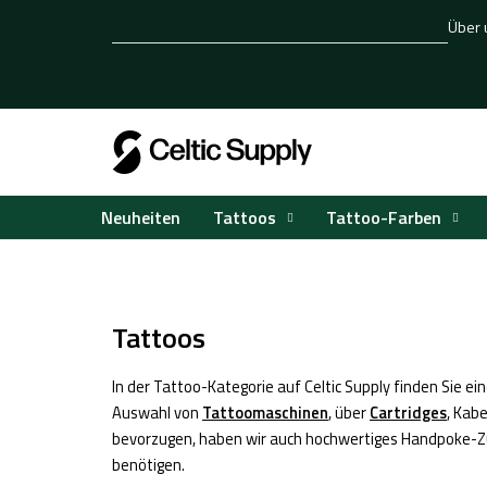
Zum
Über 
Inhalt
springen
Tattoos
Tattoo-Farben
Neuheiten
Startseite
Tattoos
/
Tattoos
In der Tattoo-Kategorie auf Celtic Supply finden Sie ei
Auswahl von
Tattoomaschinen
, über
Cartridges
, Kabe
bevorzugen, haben wir auch hochwertiges Handpoke-Zub
benötigen.