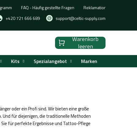
ogramm
FAQ - Häufig gestellte Fragen
Reklamation, Umtausch oder
+420 721 666 689
support@celtic-supply.com
Warenkorb
Warenkorb
leeren
Kits
Spezialangebot
Marken
nger oder ein Profi sind. Wir bieten eine große
o. Und für diejenigen, die traditionelle Methoden
 Sie für perfekte Ergebnisse und Tattoo-Pflege