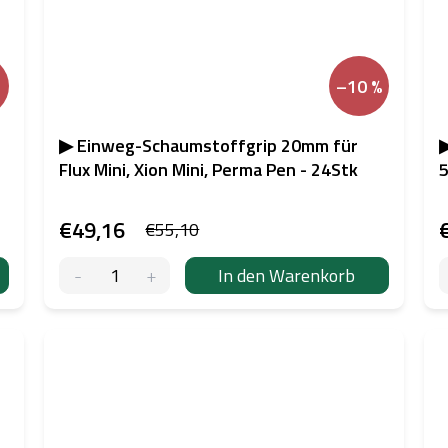
–10 %
e
▶ Einweg-Schaumstoffgrip 20mm für
▶
Flux Mini, Xion Mini, Perma Pen - 24Stk
5
€49,16
€55,10
In den Warenkorb