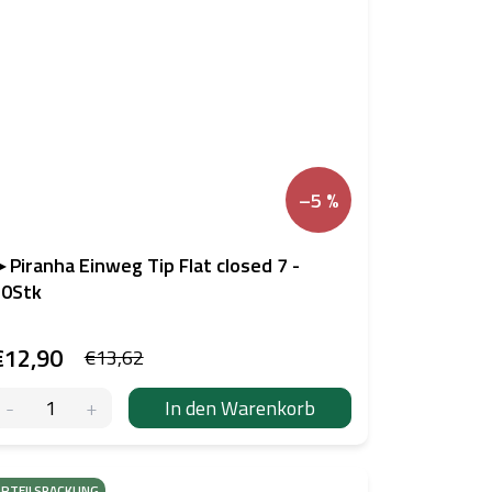
–5 %
 Piranha Einweg Tip Flat closed 7 -
50Stk
€12,90
€13,62
In den Warenkorb
RTEILSPACKUNG