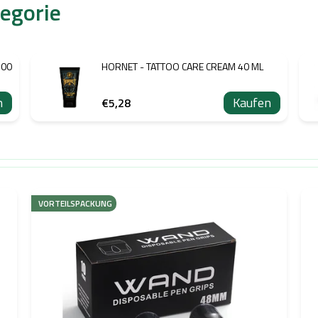
tegorie
100
HORNET - TATTOO CARE CREAM 40 ML
n
Kaufen
€5,28
VORTEILSPACKUNG