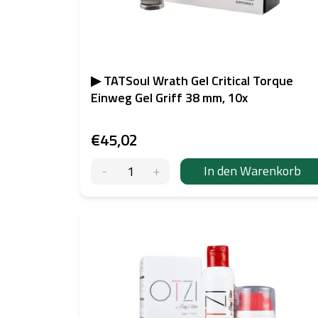
r
o
d
u
k
▶ TATSoul Wrath Gel Critical Torque
t
Einweg Gel Griff 38 mm, 10x
e
€45,02
In den Warenkorb