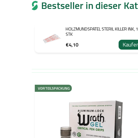
Bestseller in dieser Ka
HOLZMUNDSPATEL STERIL KILLER INK, 
STK
Kaufe
€4,10
L
i
VORTEILSPACKUNG
s
t
e
d
e
r
P