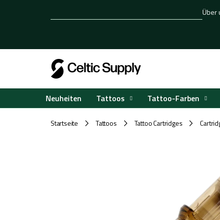
Zum
Über 
Inhalt
springen
Tattoos
Tattoo-Farben
Neuheiten
Startseite
Tattoos
Tattoo Cartridges
Cartr
/
/
/