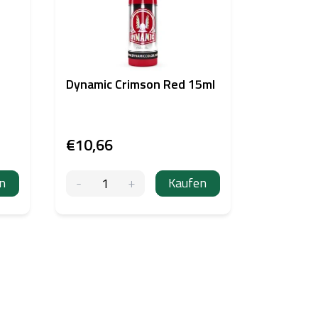
REACH
Dynamic Crimson Red 15ml
ECLIPSE 
Black 15
€10,66
€28,66
n
Kaufen