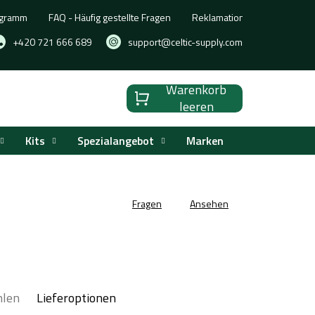
ogramm
FAQ - Häufig gestellte Fragen
Reklamation, Umtausch oder
+420 721 666 689
support@celtic-supply.com
Warenkorb
Warenkorb
leeren
Kits
Spezialangebot
Marken
Fragen
Ansehen
hlen
Lieferoptionen