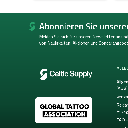
F
u
Abonnieren Sie unsere
ß
z
Melden Sie sich für unseren Newsletter an und
e
von
Neuigkeiten, Aktionen und Sonderangebot
i
l
e
ALLE
Allge
(AGB)
Versa
Rekla
Rückg
FAQ -