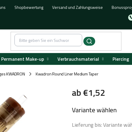
uns
Shopbewertung
Versand und Zahlungsweise
Bonusspr
Permanent Make-up
Verbrauchsmaterial
Piercing
idges KWADRON
Kwadron Round Liner Medium Taper
/
ab
€1,52
Verkaufspreis:
Variante wählen
Lieferung bis:
Variante wä