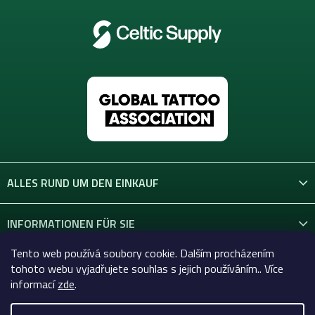
ALLES RUND UM DEN EINKAUF
INFORMATIONEN FÜR SIE
Tento web používá soubory cookie. Dalším procházením
KONTAKT
tohoto webu vyjadřujete souhlas s jejich používáním.. Více
informací
zde
.