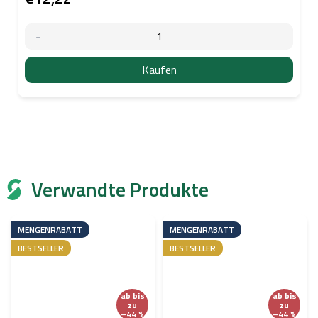
Kaufen
Verwandte Produkte
MENGENRABATT
MENGENRABATT
BESTSELLER
BESTSELLER
ab
bis
ab
bis
zu
zu
–44 %
–44 %