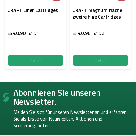
CRAFT Liner Cartridges
CRAFT Magnum flache
zweireihige Cartridges
€0,90
€0,90
€1,51
€1,59
ab
ab
Detail
Detail
F
Abonnieren Sie unseren
u
ß
Newsletter.
z
e
Melden Sie sich für unseren Newsletter an und erfahren
i
Sie als Erste von
Neuigkeiten, Aktionen und
l
Sonderangeboten.
e