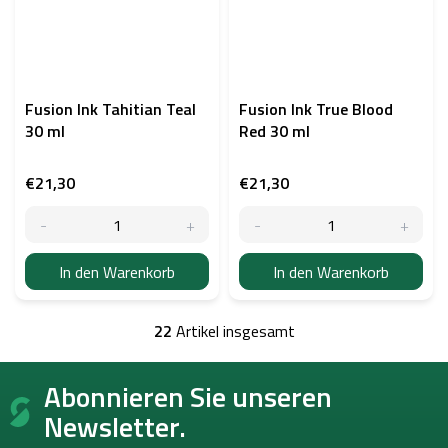
Fusion Ink Tahitian Teal
Fusion Ink True Blood
30 ml
Red 30 ml
€21,30
€21,30
In den Warenkorb
In den Warenkorb
22
Artikel insgesamt
S
t
F
e
Abonnieren Sie unseren
u
u
ß
e
Newsletter.
r
z