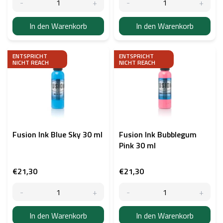
k
t
e
In den Warenkorb
In den Warenkorb
ENTSPRICHT
ENTSPRICHT
NICHT REACH
NICHT REACH
Fusion Ink Blue Sky 30 ml
Fusion Ink Bubblegum
Pink 30 ml
€21,30
€21,30
In den Warenkorb
In den Warenkorb