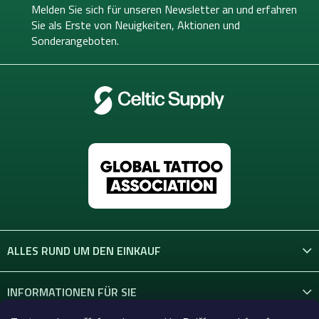
e
e
Melden Sie sich für unseren Newsletter an und erfahren
l
i
Sie als Erste von
Neuigkeiten, Aktionen und
e
l
Sonderangeboten.
m
e
e
n
t
e
d
e
r
L
i
s
t
e
ALLES RUND UM DEN EINKAUF
INFORMATIONEN FÜR SIE