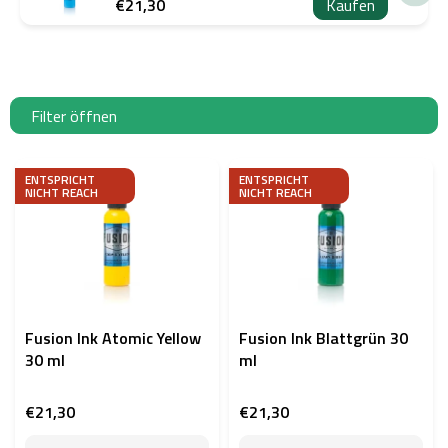
€21,30
Kaufen
Filter öffnen
L
i
ENTSPRICHT
ENTSPRICHT
NICHT REACH
NICHT REACH
s
t
e
d
e
r
P
Fusion Ink Atomic Yellow
Fusion Ink Blattgrün 30
r
30 ml
ml
o
d
€21,30
€21,30
u