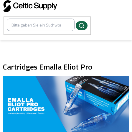
Zum
Inhalt
springen
/
Tattoo Cartridges
Cartridges Emalla Eliot Pro