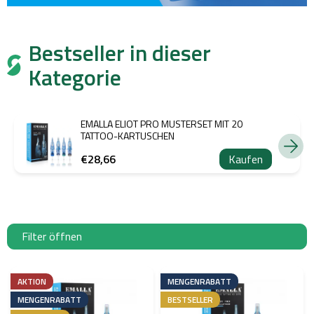
Bestseller in dieser
Kategorie
EMALLA ELIOT PRO MUSTERSET MIT 20
TATTOO-KARTUSCHEN
€28,66
Kaufen
Filter öffnen
L
i
AKTION
MENGENRABATT
s
MENGENRABATT
BESTSELLER