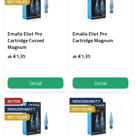
t
BESTSELLER
e
d
e
r
P
Emalla Eliot Pro
Emalla Eliot Pro
r
Cartridge Curved
Cartridge Magnum
o
Magnum
d
€1,35
€1,35
ab
ab
u
k
t
e
Detail
Detail
AKTION
MENGENRABATT
MENGENRABATT
BESTSELLER
BESTSELLER