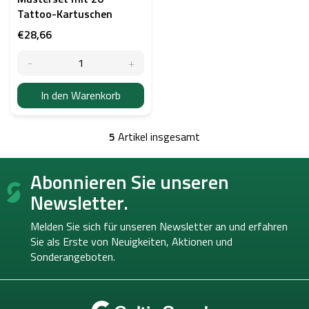
Tattoo-Kartuschen
€28,66
In den Warenkorb
5
Artikel insgesamt
S
t
F
e
Abonnieren Sie unseren
u
u
ß
e
Newsletter.
r
z
e
e
Melden Sie sich für unseren Newsletter an und erfahren
l
i
Sie als Erste von
Neuigkeiten, Aktionen und
e
l
Sonderangeboten.
m
e
e
n
t