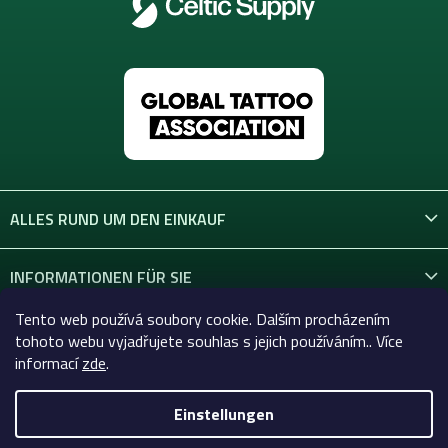
e
d
e
r
L
i
s
t
e
ALLES RUND UM DEN EINKAUF
INFORMATIONEN FÜR SIE
Tento web používá soubory cookie. Dalším procházením
KONTAKT
tohoto webu vyjadřujete souhlas s jejich používáním.. Více
informací
zde
.
Einstellungen
Copyright 2026
Celtic-Supply.at | Alles für Tattoo und