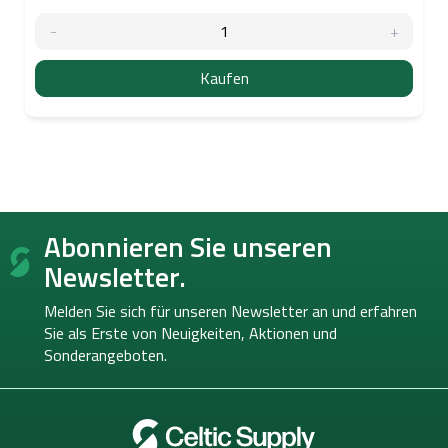
Kaufen
F
Abonnieren Sie unseren
u
ß
Newsletter.
z
e
Melden Sie sich für unseren Newsletter an und erfahren
i
Sie als Erste von
Neuigkeiten, Aktionen und
l
Sonderangeboten.
e