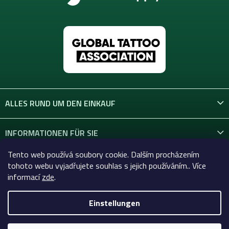
ALLES RUND UM DEN EINKAUF
INFORMATIONEN FÜR SIE
Tento web používá soubory cookie. Dalším procházením
KONTAKT
tohoto webu vyjadřujete souhlas s jejich používáním.. Více
informací
zde
.
Einstellungen
Copyright 2026
Celtic-Supply.at | Alles für Tattoo und
Permanent Make-up
. Alle Rechte vorbehalten.