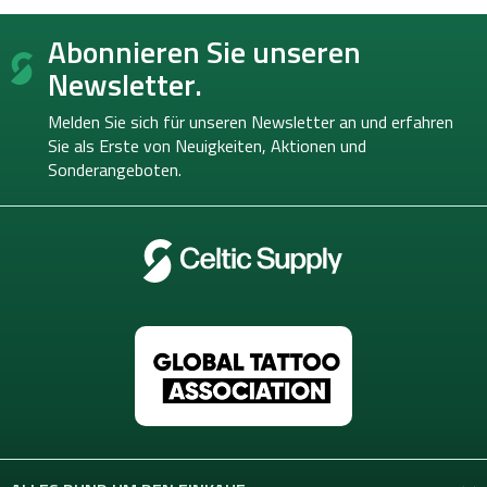
F
Abonnieren Sie unseren
u
ß
Newsletter.
z
e
Melden Sie sich für unseren Newsletter an und erfahren
i
Sie als Erste von
Neuigkeiten, Aktionen und
l
Sonderangeboten.
e