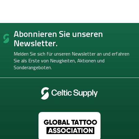
F
Abonnieren Sie unseren
u
ß
Newsletter.
z
e
Melden Sie sich für unseren Newsletter an und erfahren
i
Sie als Erste von
Neuigkeiten, Aktionen und
l
Sonderangeboten.
e