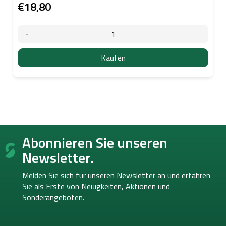
€18,80
Kaufen
F
Abonnieren Sie unseren
u
ß
Newsletter.
z
e
Melden Sie sich für unseren Newsletter an und erfahren
i
Sie als Erste von
Neuigkeiten, Aktionen und
l
Sonderangeboten.
e