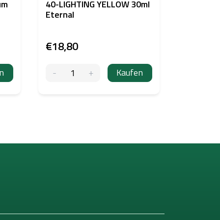
um
40-LIGHTING YELLOW 30ml
01-Linin
Eternal
Eternal
€18,80
€18,80
n
Kaufen