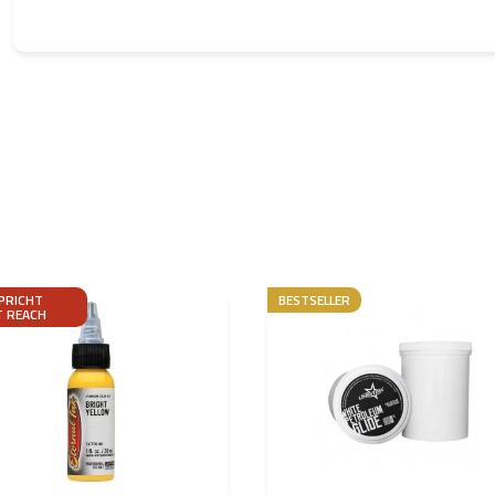
PRICHT
BESTSELLER
T REACH