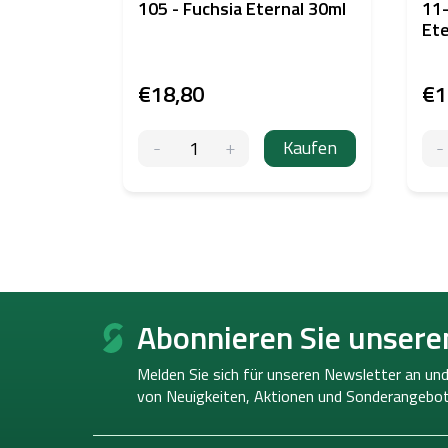
105 - Fuchsia Eternal 30ml
11
Ete
€18,80
€1
Kaufen
F
u
Abonnieren Sie unsere
ß
z
Melden Sie sich für unseren Newsletter an und
e
von
Neuigkeiten, Aktionen und Sonderangebot
i
l