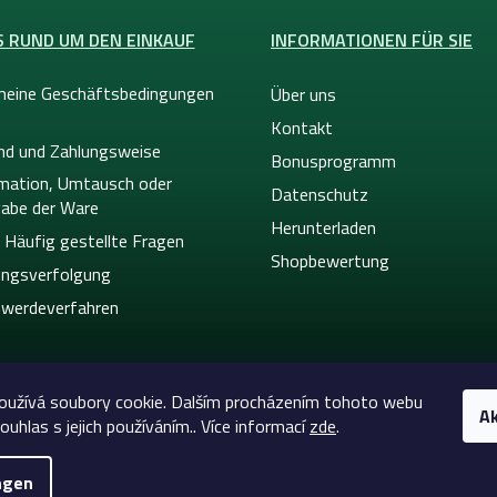
S RUND UM DEN EINKAUF
INFORMATIONEN FÜR SIE
meine Geschäftsbedingungen
Über uns
Kontakt
nd und Zahlungsweise
Bonusprogramm
mation, Umtausch oder
Datenschutz
abe der Ware
Herunterladen
 Häufig gestellte Fragen
Shopbewertung
ngsverfolgung
werdeverfahren
oužívá soubory cookie. Dalším procházením tohoto webu
Ak
ouhlas s jejich používáním.. Více informací
zde
.
ngen
26
Celtic-Supply.at | Alles für Tattoo und Permanent Mak