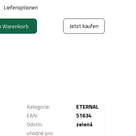
Lieferoptionen
Jetzt kaufen
n Warenkorb
Kategorie
:
ETERNAL
EAN
:
51634
Odstín
:
zelená
vhodné pro