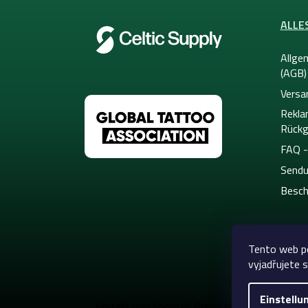
e
ALLE
Allge
(AGB)
Versa
Rekla
Rückg
FAQ -
Sendu
Besch
Tento web p
vyjadřujete s
Einstellu
Copyright 20
Erstellt von Shoptet Premium