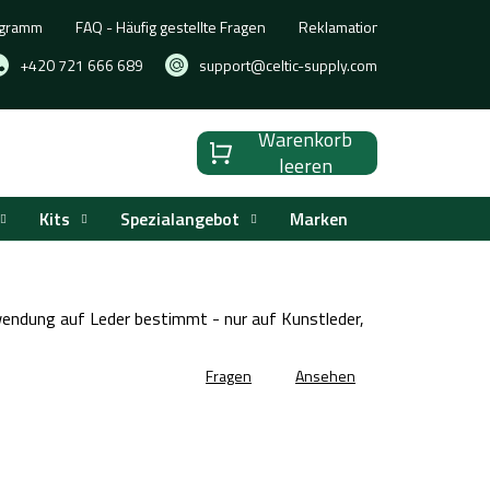
ogramm
FAQ - Häufig gestellte Fragen
Reklamation, Umtausch oder
+420 721 666 689
support@celtic-supply.com
Warenkorb
Warenkorb
leeren
Kits
Spezialangebot
Marken
rwendung auf Leder bestimmt - nur auf Kunstleder,
Fragen
Ansehen