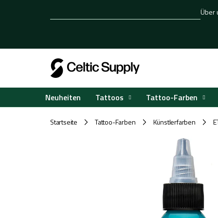
Zum
Über 
Inhalt
springen
Tattoos
Tattoo-Farben
Neuheiten
Startseite
Tattoo-Farben
Künstlerfarben
E
/
/
/