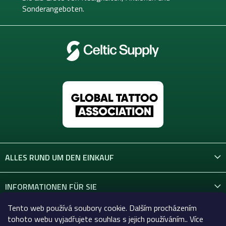
l
Sonderangeboten.
e
ALLES RUND UM DEN EINKAUF
INFORMATIONEN FÜR SIE
Tento web používá soubory cookie. Dalším procházením
KONTAKT
tohoto webu vyjadřujete souhlas s jejich používáním.. Více