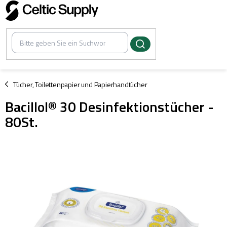
Zum
Inhalt
springen
/
Tücher, Toilettenpapier und Papierhandtücher
Bacillol® 30 Desinfektionstücher -
80St.