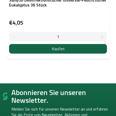
Eukalyptus 36 Stück
€4,05
Kaufen
F
Abonnieren Sie unseren
u
ß
Newsletter.
z
e
Melden Sie sich für unseren Newsletter an und erfahren
i
Sie als Erste von
Neuigkeiten, Aktionen und