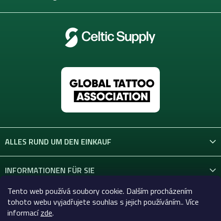
e
ALLES RUND UM DEN EINKAUF
INFORMATIONEN FÜR SIE
Tento web používá soubory cookie. Dalším procházením
KONTAKT
tohoto webu vyjadřujete souhlas s jejich používáním.. Více
informací
zde
.