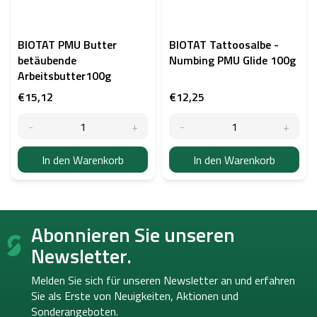
BIOTAT PMU Butter
BIOTAT Tattoosalbe -
betäubende
Numbing PMU Glide 100g
Arbeitsbutter100g
€15,12
€12,25
In den Warenkorb
In den Warenkorb
F
Abonnieren Sie unseren
u
ß
Newsletter.
z
e
Melden Sie sich für unseren Newsletter an und erfahren
i
Sie als Erste von
Neuigkeiten, Aktionen und
l
Sonderangeboten.