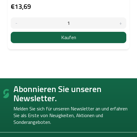
€13,69
Kaufen
F
Abonnieren Sie unseren
u
ß
Newsletter.
z
e
Melden Sie sich für unseren Newsletter an und erfahren
i
Sie als Erste von
Neuigkeiten, Aktionen und
l
Sonderangeboten.
e