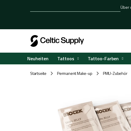
Zum
Über 
Inhalt
springen
Tattoos
Tattoo-Farben
Neuheiten
Startseite
Permanent Make-up
PMU-Zubehör
/
/