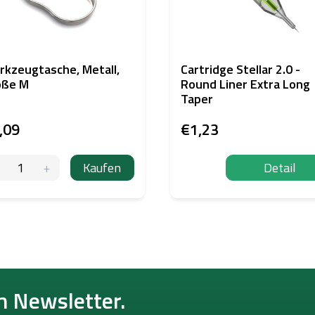
kzeugtasche, Metall,
Cartridge Stellar 2.0 -
öße M
Round Liner Extra Long
Taper
,09
€1,23
Kaufen
Detail
n Newsletter.