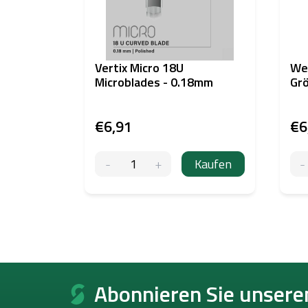
Vertix Micro 18U
Wer
Microblades - 0.18mm
Gr
€6,91
€6
Kaufen
F
u
Abonnieren Sie unsere
ß