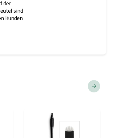
d der
eutel sind
ren Kunden