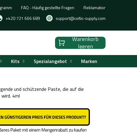
ogramm
FAQ - Häufig gestellte Fragen
Reklamation, Umtausch oder
+420 721 666 689
support@celtic-supply.com
Warenkorb
Warenkorb
leeren
Kits
Spezialangebot
Marken
uhigende und schützende Paste, die auf die
 wird. 4ml