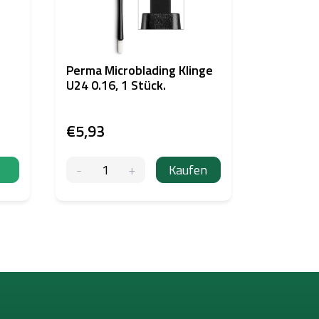
Perma Microblading Klinge
TattooM
U24 0.16, 1 Stück.
2,5ml fü
nach PM
€5,93
€1,23
Kaufen