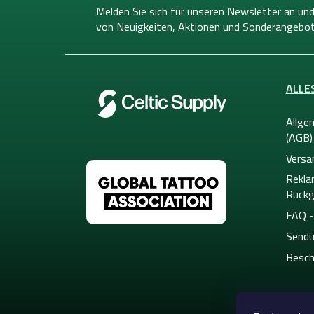
z
Melden Sie sich für unseren Newsletter an und
e
von
Neuigkeiten, Aktionen und Sonderangebot
i
l
e
ALLE
Allge
(AGB)
Versa
Rekla
Rückg
FAQ -
Sendu
Besch