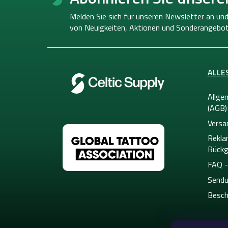
ß
z
Melden Sie sich für unseren Newsletter an und
e
von
Neuigkeiten, Aktionen und Sonderangebot
i
l
e
ALLE
Allge
(AGB)
Versa
Rekla
Rückg
FAQ -
Sendu
Besch