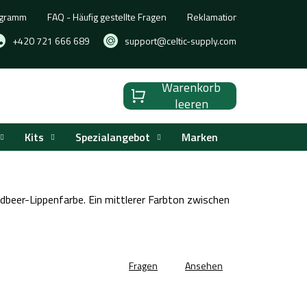
ogramm
FAQ - Häufig gestellte Fragen
Reklamation, Umtausch oder
+420 721 666 689
support@celtic-supply.com
Warenkorb
Warenkorb
leeren
Kits
Spezialangebot
Marken
dbeer-Lippenfarbe. Ein mittlerer Farbton zwischen
Fragen
Ansehen