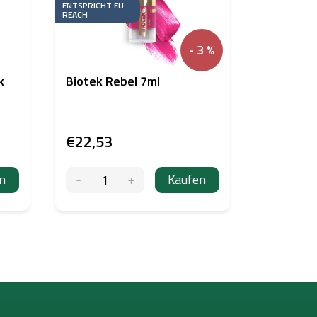
ENTSPRICHT EU
REACH
- 3 %
k
Biotek Rebel 7ml
PERMA B
DAVIES 
€22,53
€40,14
n
Kaufen