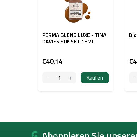
PERMA BLEND LUXE - TINA
Bio
DAVIES SUNSET 15ML
€40,14
€4
Kaufen
F
u
Abonnieren Sie unsere