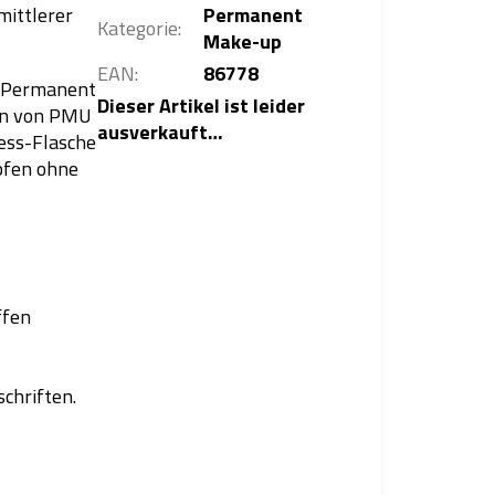
mittlerer
Permanent
Kategorie
:
Make-up
EAN
:
86778
r Permanent
Dieser Artikel ist leider
ben von PMU
ausverkauft…
less-Flasche
opfen ohne
ffen
chriften.