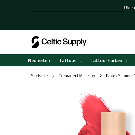
Zum
Über 
Inhalt
springen
Tattoos
Tattoo-Farben
Neuheiten
Startseite
Permanent Make-up
Biotek Summer 
/
/