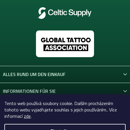
ALLES RUND UM DEN EINKAUF
INFORMATIONEN FÜR SIE
Tento web používá soubory cookie. Dalším procházením
KONTAKT
tohoto webu vyjadřujete souhlas s jejich používáním.. Více
informací
zde
.