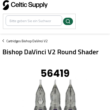
Zum
Inhalt
springen
/
Cartridges Bishop DaVinci V2
Bishop DaVinci V2 Round Shader