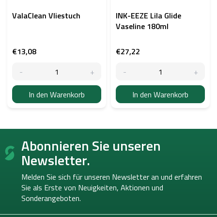
ValaClean Vliestuch
INK-EEZE Lila Glide
Vaseline 180ml
€13,08
€27,22
In den Warenkorb
In den Warenkorb
F
Abonnieren Sie unseren
u
ß
Newsletter.
z
e
Melden Sie sich für unseren Newsletter an und erfahren
i
Sie als Erste von
Neuigkeiten, Aktionen und
l
Sonderangeboten.
e