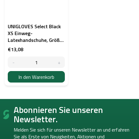
UNIGLOVES Select Black
XS Einweg-
Latexhandschuhe, Größe
XS (5-6)
€13,08
In den Warenkorb
F
Abonnieren Sie unseren
u
ß
Newsletter.
z
e
Melden Sie sich für unseren Newsletter an und erfahren
i
Sie als Erste von
Neuigkeiten, Aktionen und