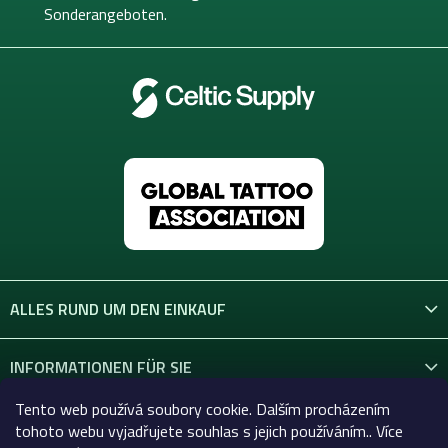
l
Sonderangeboten.
e
ALLES RUND UM DEN EINKAUF
INFORMATIONEN FÜR SIE
Tento web používá soubory cookie. Dalším procházením
KONTAKT
tohoto webu vyjadřujete souhlas s jejich používáním.. Více