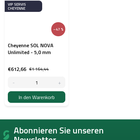
VIP SERVIS
CHEYENNE
–47 %
Cheyenne SOL NOVA
Unlimited - 5,0 mm
€612,66
€1 164,44
In den Warenkorb
F
Abonnieren Sie unseren
u
ß
Newsletter.