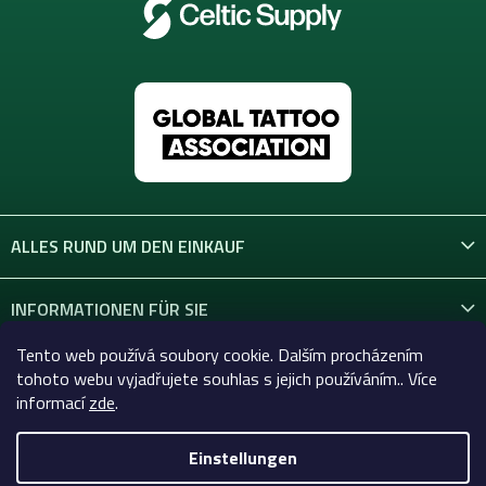
ALLES RUND UM DEN EINKAUF
INFORMATIONEN FÜR SIE
Tento web používá soubory cookie. Dalším procházením
KONTAKT
tohoto webu vyjadřujete souhlas s jejich používáním.. Více
informací
zde
.
Einstellungen
Copyright 2026
Celtic-Supply.at | Alles für Tattoo und