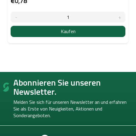
€0,78
Kaufen
F
Abonnieren Sie unseren
u
ß
Newsletter.
z
e
Melden Sie sich für unseren Newsletter an und erfahren
i
Sie als Erste von
Neuigkeiten, Aktionen und
l
Sonderangeboten.
e