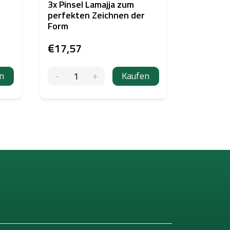
3x Pinsel Lamajja zum
Hygienis
perfekten Zeichnen der
100Stk -
Form
schwarz
€17,57
€2,49
n
Kaufen