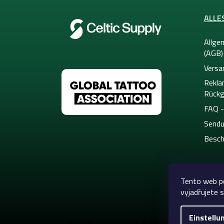
e
ALLE
Allge
(AGB)
Versa
Rekla
Rückg
FAQ -
Sendu
Besch
Tento web p
vyjadřujete s
Einstellu
Copyright 20
Erstellt von Shoptet Premium