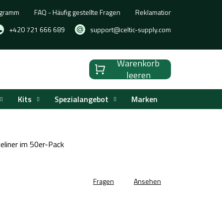
ogramm
FAQ - Häufig gestellte Fragen
Reklamation, Umtausch oder
+420 721 666 689
support@celtic-supply.com
Warenkorb
Warenkorb
leeren
Kits
Spezialangebot
Marken
eliner im 50er-Pack
Fragen
Ansehen