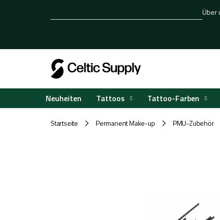
Zum
Über 
Inhalt
springen
Tattoos
Tattoo-Farben
Neuheiten
Startseite
Permanent Make-up
PMU-Zubehör
/
/