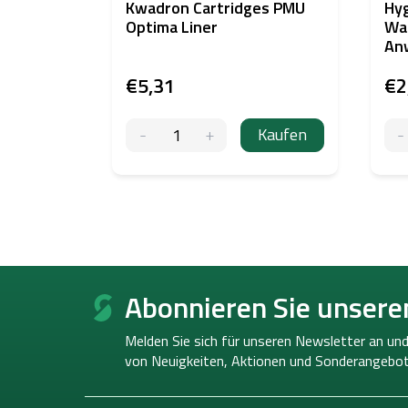
Kwadron Cartridges PMU
Hyg
Optima Liner
Wat
An
€5,31
€2
Kaufen
F
u
Abonnieren Sie unsere
ß
z
Melden Sie sich für unseren Newsletter an und
e
von
Neuigkeiten, Aktionen und Sonderangebot
i
l