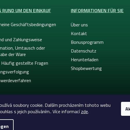
S RUND UM DEN EINKAUF
INFORMATIONEN FÜR SIE
meine Geschäftsbedingungen
Über uns
Kontakt
nd und Zahlungsweise
Bonusprogramm
mation, Umtausch oder
Datenschutz
abe der Ware
Herunterladen
 Häufig gestellte Fragen
Shopbewertung
ngsverfolgung
werdeverfahren
oužívá soubory cookie. Dalším procházením tohoto webu
Ak
ouhlas s jejich používáním.. Více informací
zde
.
ngen
26
Celtic-Supply.at | Alles für Tattoo und Permanent Mak