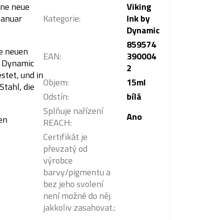
ine neue
Viking
Januar
Kategorie
:
Ink by
Dynamic
859574
ie neuen
EAN
:
390004
e Dynamic
2
stet, und in
Objem
:
15ml
Stahl, die
Odstín
:
bílá
Splňuje nařízení
Ano
en
REACH
:
Certifikát je
převzatý od
výrobce
barvy/pigmentu a
bez jeho svolení
není možné do něj
jakkoliv zasahovat.
: