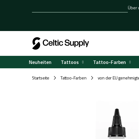
Zum
Über 
Inhalt
springen
Tattoos
Tattoo-Farben
Neuheiten
Startseite
Tattoo-Farben
von der EU genehmigt
/
/