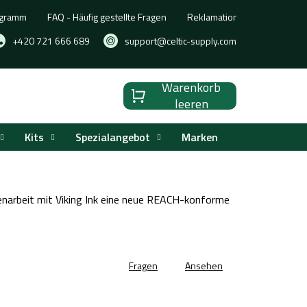
ogramm
FAQ - Häufig gestellte Fragen
Reklamation, Umtausch oder
+420 721 666 689
support@celtic-supply.com
Warenkorb
Warenkorb
leeren
Kits
Spezialangebot
Marken
enarbeit mit Viking Ink eine neue REACH-konforme
Fragen
Ansehen