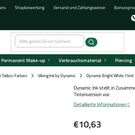
uns
Shopbewertung
Versand und Zahlungsweise
Bonusspr
Permanent Make-up
Verbrauchsmaterial
Piercing
e Tattoo-Farben
Viking Ink by Dynamic
Dynamic Bright White 15ml
/
/
Dynamic Ink stellt in Zusamm
Tintenversion vor.
Detaillierte Informationen
€10,63
Verkaufspreis: