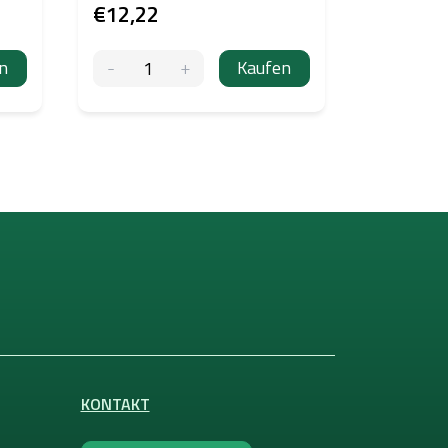
€12,22
€10,63
n
Kaufen
KONTAKT