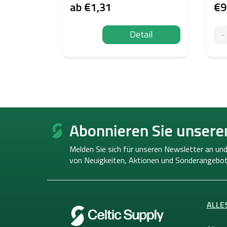
ab
€1,31
€9
Detail
F
u
Abonnieren Sie unsere
ß
z
Melden Sie sich für unseren Newsletter an und
e
von
Neuigkeiten, Aktionen und Sonderangebot
i
l
e
ALLE