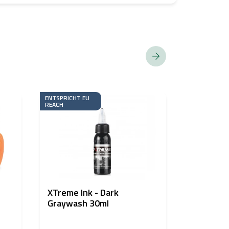
ENTSPRICHT EU
ENTSPRICHT 
REACH
REACH
XTreme Ink - Dark
Dynamic 
Graywash 30ml