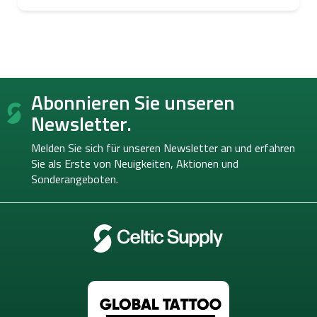
F
Abonnieren Sie unseren
u
ß
Newsletter.
z
e
Melden Sie sich für unseren Newsletter an und erfahren
i
Sie als Erste von
Neuigkeiten, Aktionen und
l
Sonderangeboten.
e