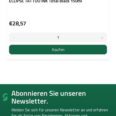
ECLIPSE TATTOO INK Total Black 150ml
€28,57
Kaufen
F
Abonnieren Sie unseren
u
ß
Newsletter.
z
e
Melden Sie sich für unseren Newsletter an und erfahren
i
Sie als Erste von
Neuigkeiten, Aktionen und