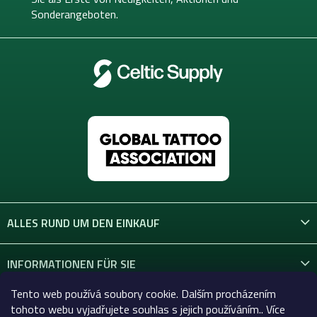
l
Sonderangeboten.
e
ALLES RUND UM DEN EINKAUF
INFORMATIONEN FÜR SIE
Tento web používá soubory cookie. Dalším procházením
KONTAKT
tohoto webu vyjadřujete souhlas s jejich používáním.. Více