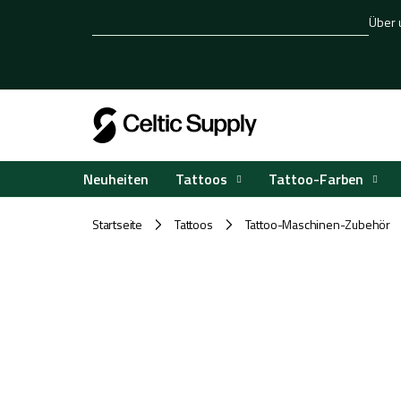
Zum
Über 
Inhalt
springen
Tattoos
Tattoo-Farben
Neuheiten
Startseite
Tattoos
Tattoo-Maschinen-Zubehör
/
/