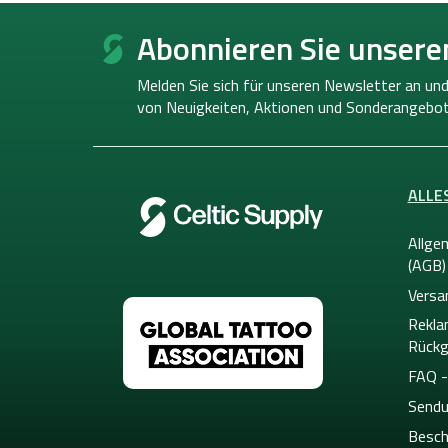
F
u
Abonnieren Sie unsere
ß
z
Melden Sie sich für unseren Newsletter an und
e
von
Neuigkeiten, Aktionen und Sonderangebot
i
l
e
ALLE
Allge
(AGB)
Versa
Rekla
Rückg
FAQ -
Sendu
Besch