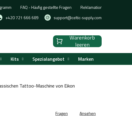
ogramm
FAQ - Häufig gestellte Fragen
Reklamation, Umtausch oder
+420 721 666 689
support@celtic-supply.com
Warenkorb
Warenkorb
leeren
Kits
Spezialangebot
Marken
assischen Tattoo-Maschine von Eikon
Fragen
Ansehen