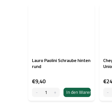
Lauro Paolini Schraube hinten
Chey
rund
Unio
€9,40
€24
In den Warenkorb