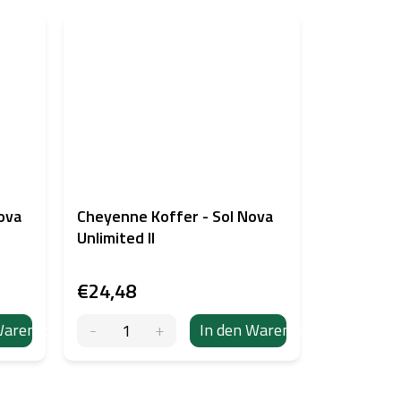
ova
Cheyenne Koffer - Sol Nova
Unlimited II
€24,48
Warenkorb
In den Warenkorb