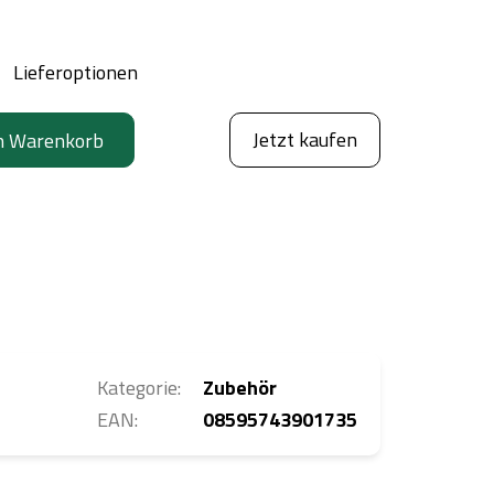
Lieferoptionen
Jetzt kaufen
n Warenkorb
Kategorie
:
Zubehör
EAN
:
08595743901735