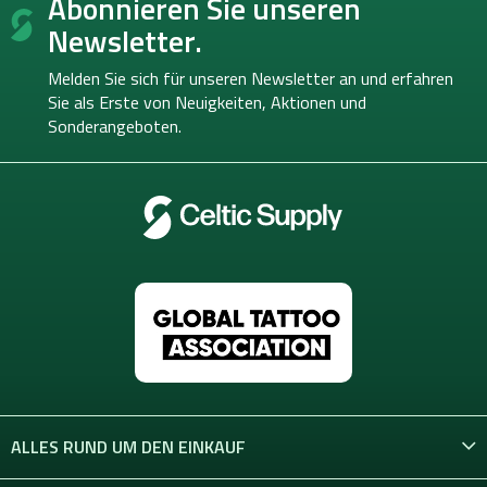
Abonnieren Sie unseren
u
ß
Newsletter.
z
e
Melden Sie sich für unseren Newsletter an und erfahren
i
Sie als Erste von
Neuigkeiten, Aktionen und
l
Sonderangeboten.
e
ALLES RUND UM DEN EINKAUF