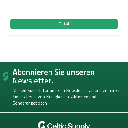
Detail
F
Abonnieren Sie unseren
u
ß
Newsletter.
z
e
Melden Sie sich für unseren Newsletter an und erfahren
i
Sie als Erste von
Neuigkeiten, Aktionen und
l
Sonderangeboten.
e