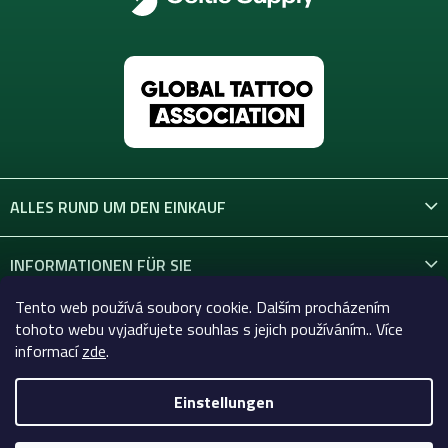
ALLES RUND UM DEN EINKAUF
INFORMATIONEN FÜR SIE
Tento web používá soubory cookie. Dalším procházením
KONTAKT
tohoto webu vyjadřujete souhlas s jejich používáním.. Více
informací
zde
.
Einstellungen
Copyright 2026
Celtic-Supply.at | Alles für Tattoo und