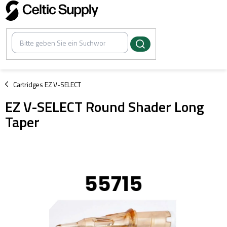
Zum
Inhalt
springen
/
Cartridges EZ V-SELECT
EZ V-SELECT Round Shader Long
Taper