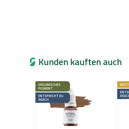
Kunden kauften auch
ORGANISCHES
BEST
PIGMENT
ENTS
ENTSPRICHT EU
REAC
REACH