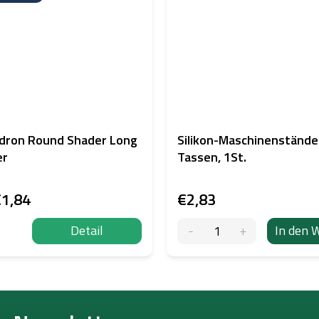
dron Round Shader Long
Silikon-Maschinenstände
er
Tassen, 1St.
1,84
€2,83
Detail
In den 