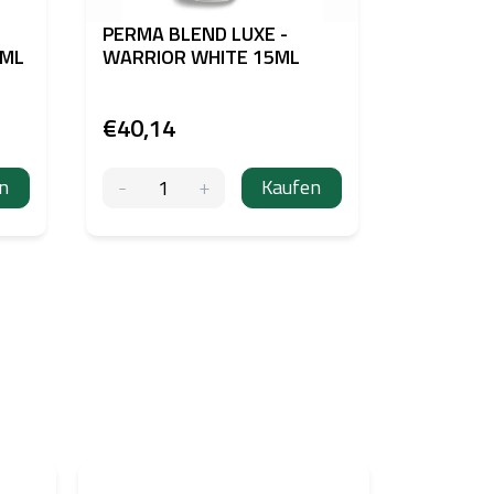
PERMA BLEND LUXE -
PERMA B
5ML
WARRIOR WHITE 15ML
ORANGE 
€40,14
€40,14
n
Kaufen