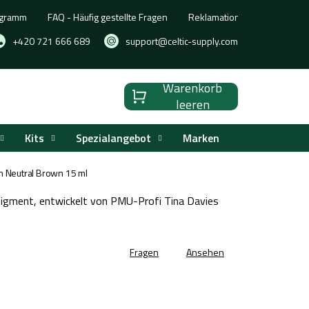
ogramm
FAQ - Häufig gestellte Fragen
Reklamation, Umtausch oder
+420 721 666 689
support@celtic-supply.com
Warenkorb
Warenkorb
leeren
Kits
Spezialangebot
Marken
m Neutral Brown 15 ml
igment, entwickelt von PMU-Profi Tina Davies
Fragen
Ansehen