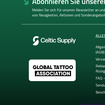
Abonnieren Sie unsere
ß
z
Melden Sie sich für unseren Newsletter an und
e
von
Neuigkeiten, Aktionen und Sonderangebot
i
l
e
ALLE
Allge
(AGB)
Versa
Rekla
Rückg
FAQ -
Sendu
Besch