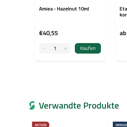
Amiea - Hazelnut 10ml
Eta
kor
€40,55
a
Kaufen
Verwandte Produkte
AKTION
MENGE