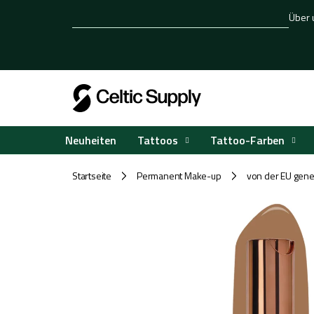
Zum
Über 
Inhalt
springen
Tattoos
Tattoo-Farben
Neuheiten
Startseite
Permanent Make-up
von der EU gene
/
/