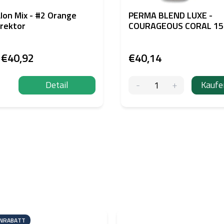
lon Mix - #2 Orange
PERMA BLEND LUXE -
rektor
COURAGEOUS CORAL 1
b
€40,92
€40,14
Detail
Kaufe
NRABATT