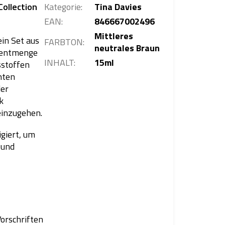
ollection
Kategorie
:
Tina Davies
EAN
:
846667002496
Mittleres
in Set aus
FARBTON
:
neutrales Braun
mentmenge
INHALT
:
15ml
sstoffen
nten
der
k
einzugehen.
giert, um
 und
orschriften