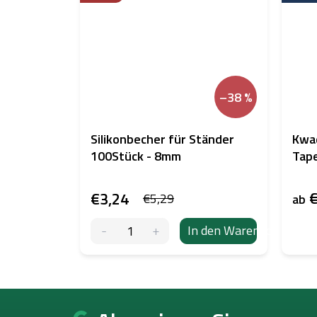
–38 %
Silikonbecher für Ständer
Kwa
100Stück - 8mm
Tap
€
€3,24
€5,29
ab
In den Warenkorb
F
u