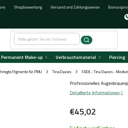
uns
Shopbewertung
Versand und Zahlungsweise
Bonusspr
Permanent Make-up
Verbrauchsmaterial
Piercing
hmigte Pigmente für PMU
Tina Davies
FADE - Tina Davies - Mediu
/
/
Professionelles Augenbrauenp
Detaillierte Informationen
€45,02
Verkaufspreis: