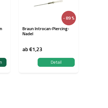
- 89 %
en
Braun Introcan-Piercing-
Piercing 
Nadel
10 Stück
ab
€1,23
ab
€10,
n
Detail