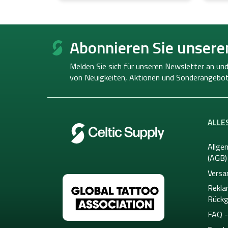
F
u
Abonnieren Sie unsere
ß
z
Melden Sie sich für unseren Newsletter an und
e
von
Neuigkeiten, Aktionen und Sonderangebot
i
l
e
ALLE
Allge
(AGB)
Versa
Rekla
Rückg
FAQ -