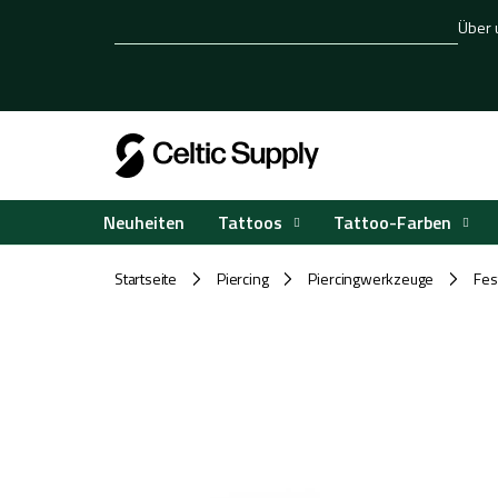
Zum
Über 
Inhalt
springen
Tattoos
Tattoo-Farben
Neuheiten
Startseite
Piercing
Piercingwerkzeuge
Fes
/
/
/