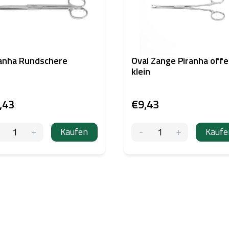
anha Rundschere
Oval Zange Piranha off
klein
,43
€9,43
Kaufen
Kaufe