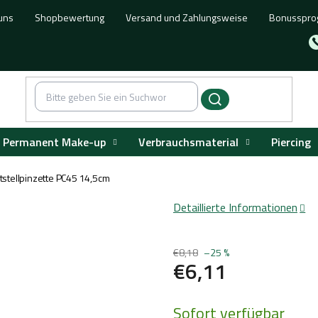
uns
Shopbewertung
Versand und Zahlungsweise
Bonusspr
Permanent Make-up
Verbrauchsmaterial
Piercing
tstellpinzette PC45 14,5cm
Detaillierte Informationen
€8,18
–25 %
€6,11
Verkaufspreis:
Sofort verfügbar