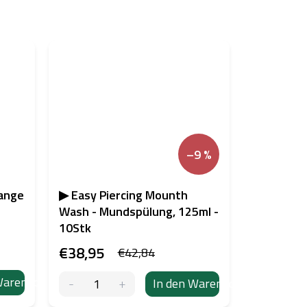
–9 %
zange
▶ Easy Piercing Mounth
Wash - Mundspülung, 125ml -
10Stk
€38,95
€42,84
Warenkorb
In den Warenkorb