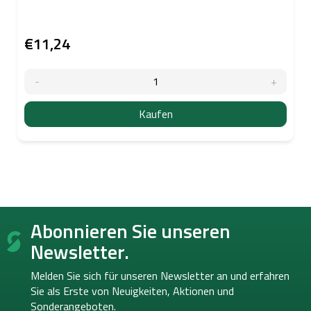
€11,24
Kaufen
F
Abonnieren Sie unseren
u
ß
Newsletter.
z
e
Melden Sie sich für unseren Newsletter an und erfahren
i
Sie als Erste von
Neuigkeiten, Aktionen und
l
Sonderangeboten.