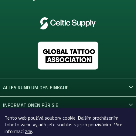
e
ALLES RUND UM DEN EINKAUF
INFORMATIONEN FÜR SIE
Tento web používá soubory cookie. Dalším procházením
KONTAKT
tohoto webu vyjadřujete souhlas s jejich používáním.. Více
informací
zde
.