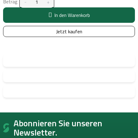
Betrag
In den Warenkorb
Jetzt kaufen
F
Abonnieren Sie unseren
u
ß
Newsletter.
z