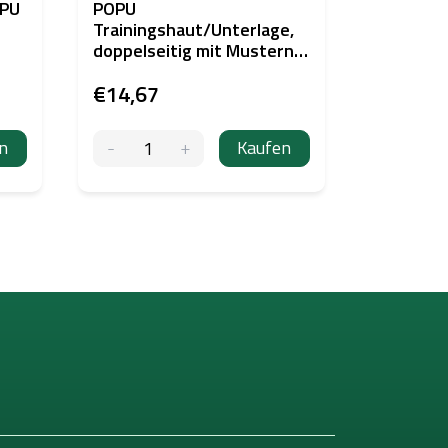
OPU
POPU
Doppelse
Trainingshaut/Unterlage,
zum Trai
doppelseitig mit Mustern,
Augenbra
5x
€14,67
€4,05
n
Kaufen