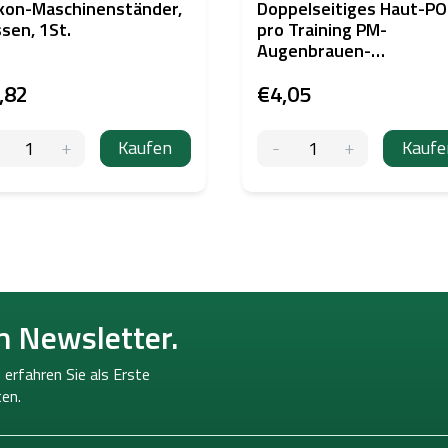
ikon-Maschinenständer,
Doppelseitiges Haut-P
sen, 1St.
pro Training PM-
Augenbrauen-
Pixel/Schattierung
,82
€4,05
Kaufen
Kaufe
n Newsletter.
 erfahren Sie als Erste
en.