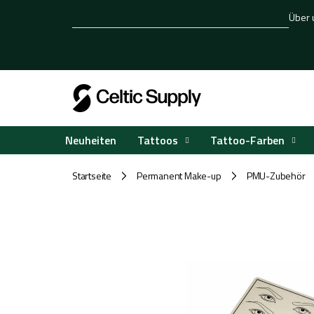
Zum
Über 
Inhalt
springen
Tattoos
Tattoo-Farben
Neuheiten
Startseite
Permanent Make-up
PMU-Zubehör
/
/