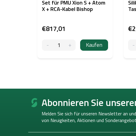
Set für PMU Xion S + Atom
Sil
X + RCA-Kabel Bishop
Tas
€817,01
€2
Kaufen
F
u
Abonnieren Sie unsere
ß
z
Melden Sie sich für unseren Newsletter an und
e
von
Neuigkeiten, Aktionen und Sonderangebot
i
l