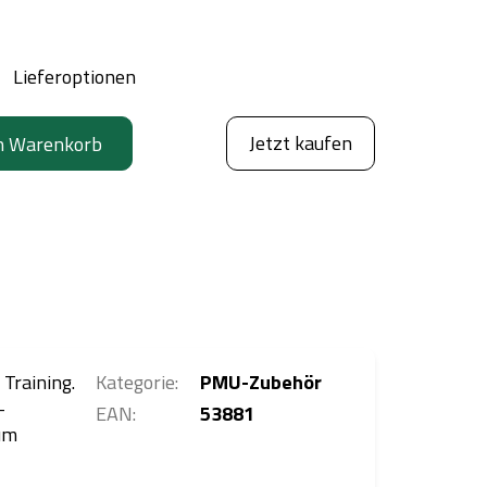
Lieferoptionen
Jetzt kaufen
n Warenkorb
Training.
Kategorie
:
PMU-Zubehör
-
EAN
:
53881
um