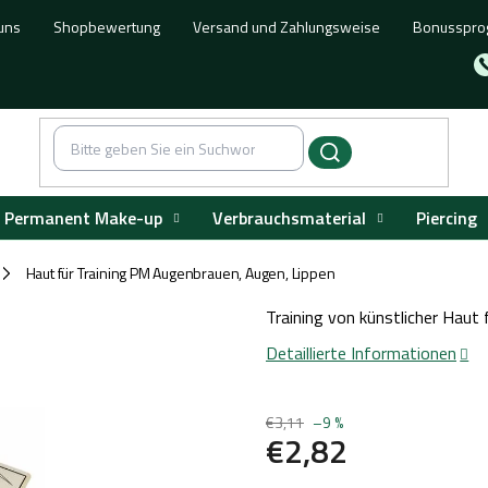
uns
Shopbewertung
Versand und Zahlungsweise
Bonusspr
Permanent Make-up
Verbrauchsmaterial
Piercing
Haut für Training PM Augenbrauen, Augen, Lippen
/
Training von künstlicher Haut
Detaillierte Informationen
€3,11
–9 %
€2,82