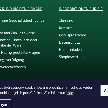
S RUND UM DEN EINKAUF
INFORMATIONEN FÜR SIE
meine Geschäftsbedingungen
Über uns
Kontakt
nd und Zahlungsweise
Bonusprogramm
mation, Umtausch oder
Datenschutz
abe der Ware
Herunterladen
 Häufig gestellte Fragen
Shopbewertung
ngsverfolgung
werdeverfahren
oužívá soubory cookie. Dalším procházením tohoto webu
Ak
ouhlas s jejich používáním.. Více informací
zde
.
ngen
26
Celtic-Supply.at | Alles für Tattoo und Permanent Mak