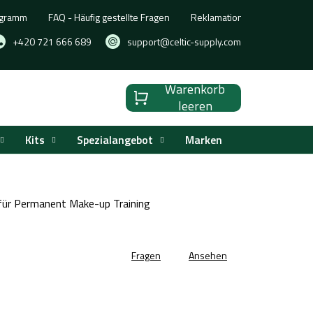
ogramm
FAQ - Häufig gestellte Fragen
Reklamation, Umtausch oder
+420 721 666 689
support@celtic-supply.com
Warenkorb
Warenkorb
leeren
Kits
Spezialangebot
Marken
 für Permanent Make-up Training
Fragen
Ansehen