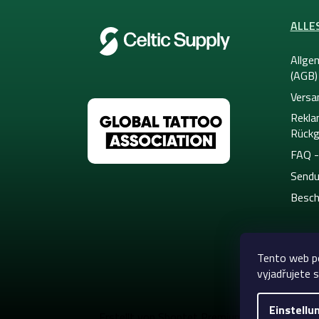
e
ALLE
Allge
(AGB)
Versa
Rekla
Rückg
FAQ -
Sendu
Besch
Tento web p
vyjadřujete s
Einstellu
Copyright 20
Erstellt von Shoptet Premium