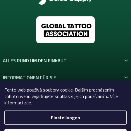
ALLES RUND UM DEN EINKAUF
INFORMATIONEN FÜR SIE
Tento web používá soubory cookie. Dalším procházením
KONTAKT
tohoto webu vyjadřujete souhlas s jejich používáním.. Více
informací
zde
.
Einstellungen
Copyright 2026
Celtic-Supply.at | Alles für Tattoo und