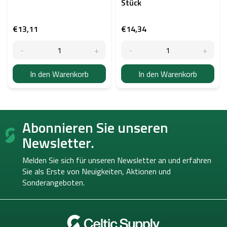
Stück
€13,11
€14,34
In den Warenkorb
In den Warenkorb
F
Abonnieren Sie unseren
u
ß
Newsletter.
z
e
Melden Sie sich für unseren Newsletter an und erfahren
i
Sie als Erste von
Neuigkeiten, Aktionen und
l
Sonderangeboten.
e