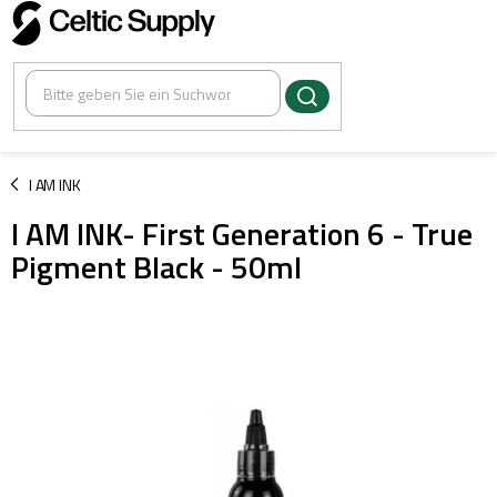
Zum
Inhalt
springen
/
I AM INK
I AM INK- First Generation 6 - True
Pigment Black - 50ml