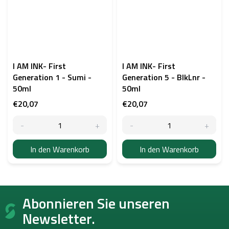
I AM INK- First
I AM INK- First
Generation 1 - Sumi -
Generation 5 - BlkLnr -
50ml
50ml
€20,07
€20,07
In den Warenkorb
In den Warenkorb
F
Abonnieren Sie unseren
u
ß
Newsletter.
z