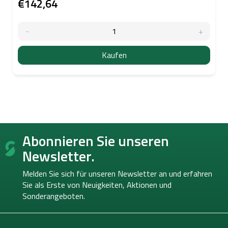
€142,64
Kaufen
F
Abonnieren Sie unseren
u
ß
Newsletter.
z
e
Melden Sie sich für unseren Newsletter an und erfahren
i
Sie als Erste von
Neuigkeiten, Aktionen und
l
Sonderangeboten.
e