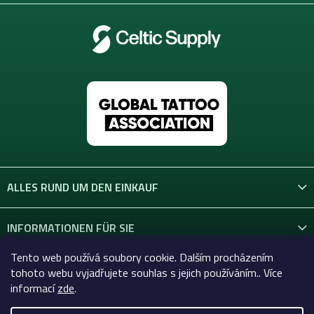
ALLES RUND UM DEN EINKAUF
INFORMATIONEN FÜR SIE
Tento web používá soubory cookie. Dalším procházením
KONTAKT
tohoto webu vyjadřujete souhlas s jejich používáním.. Více
informací
zde
.