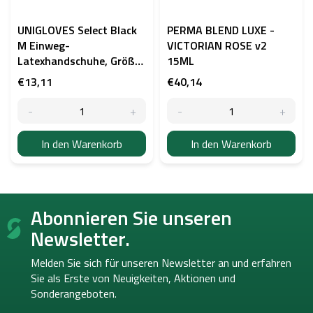
UNIGLOVES Select Black
PERMA BLEND LUXE -
M Einweg-
VICTORIAN ROSE v2
Latexhandschuhe, Größe
15ML
M (7-8)
€13,11
€40,14
In den Warenkorb
In den Warenkorb
F
Abonnieren Sie unseren
u
ß
Newsletter.
z
e
Melden Sie sich für unseren Newsletter an und erfahren
i
Sie als Erste von
Neuigkeiten, Aktionen und
l
Sonderangeboten.
e