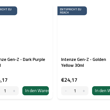
ICHT EU
ENTSPRICHT EU
REACH
nze Gen-Z - Dark Purple
Intenze Gen-Z - Golden
l
Yellow 30ml
,17
€24,17
In den Warenkorb
In den 