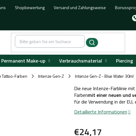
uns
Shopbewertung
Versand und Zahlungsweise
Bonusspr
Permanent Make-up
Verbrauchsmaterial
Piercing
e Tattoo-Farben
Intenze Gen-Z
Intenze Gen-Z - Blue Water 30ml
/
/
Die neue Intenze-Farblinie mi
Farben
mit einer neuen und v
für die Verwendung in der EU,
Detaillierte Informationen
€24,17