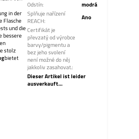
Odstín
:
modrá
ung in der
Splňuje nařízení
Ano
de Flasche
REACH
:
sts und die
Certifikát je
ne bessere
převzatý od výrobce
den
barvy/pigmentu a
e stolz
bez jeho svolení
ng
bietet
není možné do něj
jakkoliv zasahovat.
:
Dieser Artikel ist leider
ausverkauft…