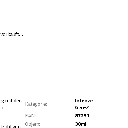
usverkauft…
g mit den
Intenze
Kategorie
:
on
Gen-Z
EAN
:
87251
Objem
:
30ml
elzahl von