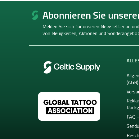
F
u
Abonnieren Sie unsere
ß
z
Melden Sie sich für unseren Newsletter an und
e
von
Neuigkeiten, Aktionen und Sonderangebot
i
l
e
ALLE
Allge
(AGB)
Versa
Rekla
Rückg
FAQ -
Sendu
Besch