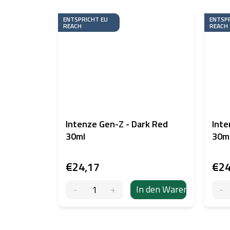
ENTSPRICHT EU
ENTSPR
REACH
REACH
Intenze Gen-Z - Dark Red
Inte
30ml
30m
€24,17
€24
In den Warenkorb