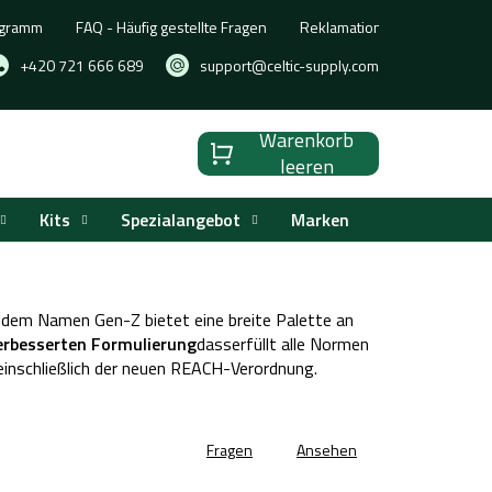
ogramm
FAQ - Häufig gestellte Fragen
Reklamation, Umtausch oder
+420 721 666 689
support@celtic-supply.com
Warenkorb
Warenkorb
leeren
Kits
Spezialangebot
Marken
t dem Namen Gen-Z bietet eine breite Palette an
erbesserten Formulierung
dass
erfüllt alle Normen
 einschließlich der neuen REACH-Verordnung
.
Fragen
Ansehen