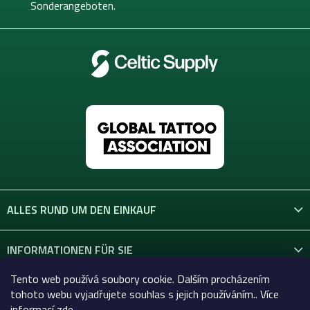
l
Sonderangeboten.
e
ALLES RUND UM DEN EINKAUF
INFORMATIONEN FÜR SIE
Tento web používá soubory cookie. Dalším procházením
KONTAKT
tohoto webu vyjadřujete souhlas s jejich používáním.. Více
informací
zde
.