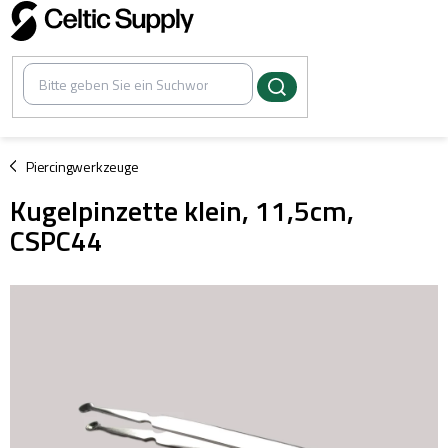
Zum
Inhalt
springen
/
Piercingwerkzeuge
Kugelpinzette klein, 11,5cm,
CSPC44