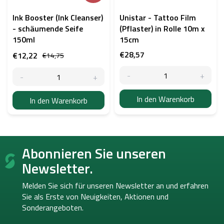
Ink Booster (Ink Cleanser)
Unistar - Tattoo Film
- schäumende Seife
(Pflaster) in Rolle 10m x
150ml
15cm
€28,57
€12,22
€14,75
In den Warenkorb
In den Warenkorb
F
Abonnieren Sie unseren
u
ß
Newsletter.
z
e
Melden Sie sich für unseren Newsletter an und erfahren
i
Sie als Erste von
Neuigkeiten, Aktionen und
l
Sonderangeboten.
e