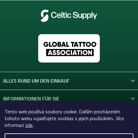
ALLES RUND UM DEN EINKAUF
INFORMATIONEN FÜR SIE
Tento web používá soubory cookie. Dalším procházením
KONTAKT
tohoto webu vyjadřujete souhlas s jejich používáním.. Více
informací
zde
.