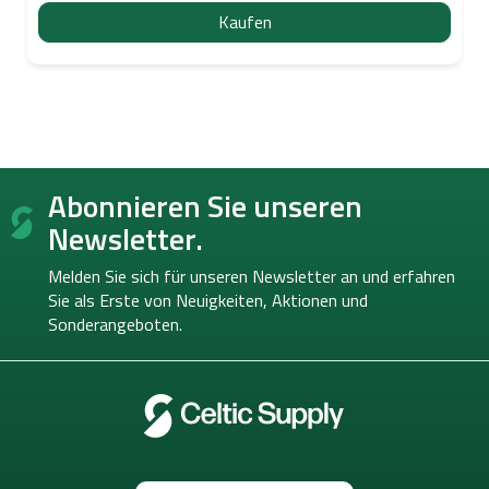
Kaufen
F
Abonnieren Sie unseren
u
ß
Newsletter.
z
e
Melden Sie sich für unseren Newsletter an und erfahren
i
Sie als Erste von
Neuigkeiten, Aktionen und
l
Sonderangeboten.
e