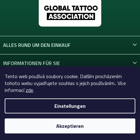
ALLES RUND UM DEN EINKAUF
INFORMATIONEN FÜR SIE
Tento web používá soubory cookie. Dalším procházením
KONTAKT
tohoto webu vyjadřujete souhlas s jejich používáním.. Více
informací
zde
.
Einstellungen
Copyright 2026
Celtic-Supply.at | Alles für Tattoo und
Permanent Make-up
. Alle Rechte vorbehalten.
Akzeptieren
Erstellt von Shoptet Premium