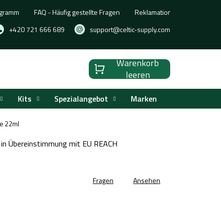
ogramm
FAQ - Häufig gestellte Fragen
Reklamation, Umtausch oder
+420 721 666 689
support@celtic-supply.com
Warenkorb
Warenkorb
leeren
Kits
Spezialangebot
Marken
ue 22ml
 in Übereinstimmung mit EU REACH
Fragen
Ansehen