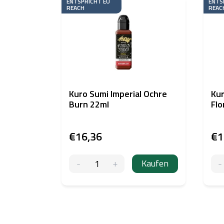
ENTSPRICHT EU
ENTS
REACH
REAC
Kuro Sumi Imperial Ochre
Kur
Burn 22ml
Flo
€16,36
€1
Kaufen