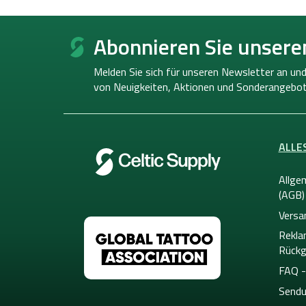
F
u
Abonnieren Sie unsere
ß
z
Melden Sie sich für unseren Newsletter an und
e
von
Neuigkeiten, Aktionen und Sonderangebot
i
l
e
ALLE
Allge
(AGB)
Versa
Rekla
Rückg
FAQ -
Sendu