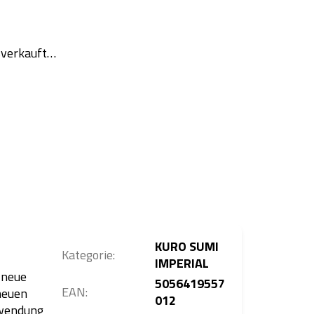
usverkauft…
KURO SUMI
Kategorie
:
IMPERIAL
 neue
5056419557
EAN
:
neuen
012
rwendung