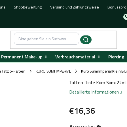
uns
Shopbewertung
Versand und Zahlungsweise
Bonusspr
Permanent Make-up
Verbrauchsmaterial
Piercing
e Tattoo-Farben
KURO SUMI IMPERIAL
Kuro Sumi Imperial Klein Bl
/
/
Tattoo-Tinte Kuro Sumi 22ml
Detaillierte Informationen
€16,36
Verkaufspreis: