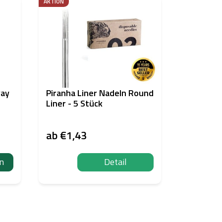
AKTION
ENTSPRICHT 
REACH
way
Piranha Liner Nadeln Round
I AM INK-
Liner - 5 Stück
- True Pi
ab
€1,43
€20,09
n
Detail