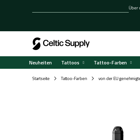
Zum
Über 
Inhalt
springen
Tattoos
Tattoo-Farben
Neuheiten
Startseite
Tattoo-Farben
von der EU genehmigt
/
/