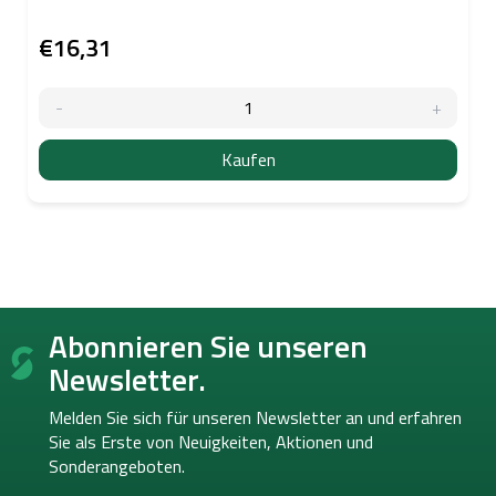
€16,31
Kaufen
F
Abonnieren Sie unseren
u
ß
Newsletter.
z
e
Melden Sie sich für unseren Newsletter an und erfahren
i
Sie als Erste von
Neuigkeiten, Aktionen und
l
Sonderangeboten.
e