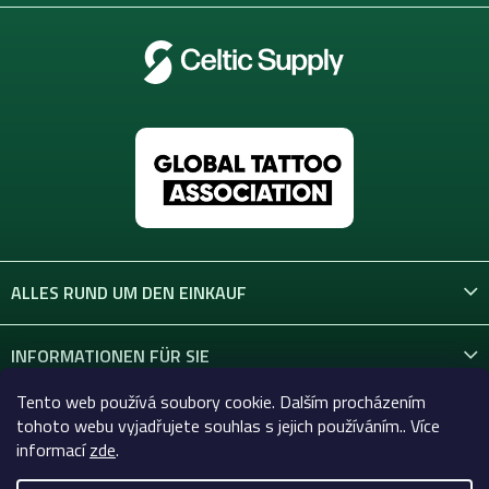
ALLES RUND UM DEN EINKAUF
INFORMATIONEN FÜR SIE
Tento web používá soubory cookie. Dalším procházením
KONTAKT
tohoto webu vyjadřujete souhlas s jejich používáním.. Více
informací
zde
.