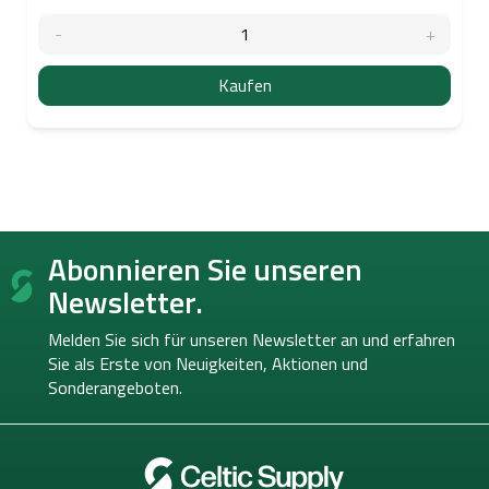
Kaufen
F
Abonnieren Sie unseren
u
ß
Newsletter.
z
e
Melden Sie sich für unseren Newsletter an und erfahren
i
Sie als Erste von
Neuigkeiten, Aktionen und
l
Sonderangeboten.
e