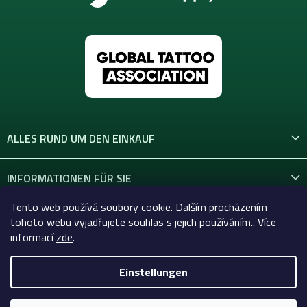
ALLES RUND UM DEN EINKAUF
INFORMATIONEN FÜR SIE
Tento web používá soubory cookie. Dalším procházením
KONTAKT
tohoto webu vyjadřujete souhlas s jejich používáním.. Více
informací
zde
.
Einstellungen
Copyright 2026
Celtic-Supply.at | Alles für Tattoo und
Permanent Make-up
. Alle Rechte vorbehalten.