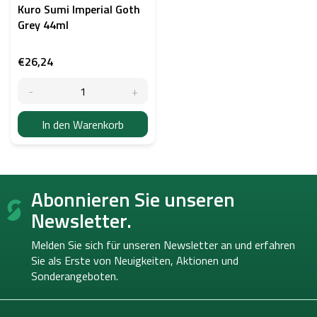
Kuro Sumi Imperial Goth
Grey 44ml
€26,24
In den Warenkorb
F
Abonnieren Sie unseren
u
ß
Newsletter.
z
e
Melden Sie sich für unseren Newsletter an und erfahren
i
Sie als Erste von
Neuigkeiten, Aktionen und
l
Sonderangeboten.
e