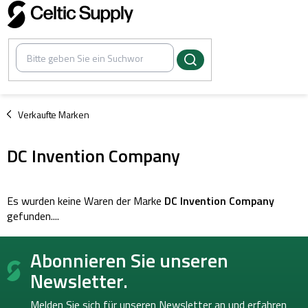
Zum
Inhalt
springen
/
Verkaufte Marken
DC Invention Company
Es wurden keine Waren der Marke
DC Invention Company
gefunden....
F
Abonnieren Sie unseren
u
ß
Newsletter.
z
e
Melden Sie sich für unseren Newsletter an und erfahren